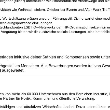
Arbeitgeber (Silber) unterstützen wir klimafreundliche Arbeitswege und bi
itäten wie Weihnachtsfeiern, Oktoberfest-Events und After-Work-Tref
ertschätzung prägen unseren Führungsstil. Dich erwartet eine modern
ntscheidungsprozesse einzubringen.
utschlandweiten LSBTIQ+-Netzwerks der IHK-Organisation setzen wir uns 
 Vergütung bieten wir dir zusätzliche soziale Leistungen, eine betrie
erlagen inklusive deiner Stärken und Kompetenzen sowie unter
gestellten Menschen. Alle Bewerbungen werden frei von Gesch
d ausgewertet.
ssen von mehr als 60
.000 Unternehmen aus den Bereichen Industrie, 
r Partner für Politik, Kommunen und öffentliche Verwaltung.
tsfähigen und attraktiven Wirtschaftsstandort. Dazu unterstützen