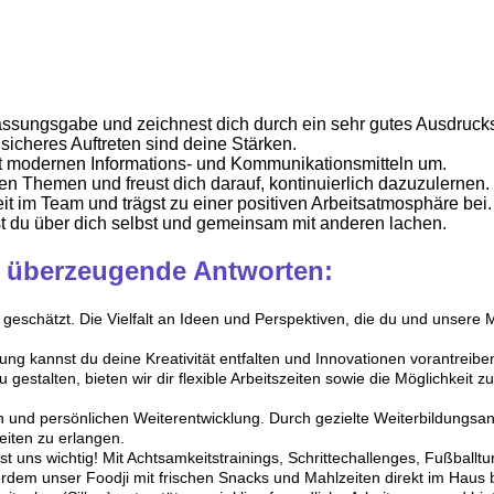
assungsgabe und zeichnest dich durch ein sehr gutes Ausdrucks
 sicheres Auftreten sind deine Stärken.
 mit modernen Informations- und Kommunikationsmitteln um.
en Themen und freust dich darauf, kontinuierlich dazuzulernen.
im Team und trägst zu einer positiven Arbeitsatmosphäre bei. 
 du über dich selbst und gemeinsam mit anderen lachen.
0 überzeugende Antworten:
eschätzt. Die Vielfalt an Ideen und Perspektiven, die du und unsere Mi
g kannst du deine Kreativität entfalten und Innovationen vorantreibe
gestalten, bieten wir dir flexible Arbeitszeiten sowie die Möglichkeit 
en und persönlichen Weiterentwicklung. Durch gezielte Weiterbildungsa
keiten zu erlangen.
st uns wichtig! Mit Achtsamkeitstrainings, Schrittechallenges, Fußbal
erdem unser Foodji mit frischen Snacks und Mahlzeiten direkt im Haus b