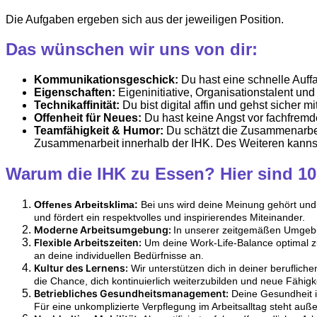
Die Aufgaben ergeben sich aus der jeweiligen Position.
Das wünschen wir uns von dir:
Kommunikationsgeschick:
Du hast eine schnelle Auff
Eigenschaften:
Eigeninitiative, Organisationstalent und
Technikaffinität:
Du bist digital affin und gehst sicher
Offenheit für Neues:
Du hast keine Angst vor fachfremd
Teamfähigkeit & Humor:
Du schätzt die Zusammenarbeit 
Zusammenarbeit innerhalb der IHK. Des Weiteren kannst
Warum die IHK zu Essen? Hier sind 1
Offenes Arbeitsklima:
Bei uns wird deine Meinung gehört und g
und fördert ein respektvolles und inspirierendes Miteinander.
Moderne Arbeitsumgebung:
In unserer zeitgemäßen Umgebun
Flexible Arbeitszeiten:
Um deine Work-Life-Balance optimal zu 
an deine individuellen Bedürfnisse an.
Kultur des Lernens:
Wir unterstützen dich in deiner beruflich
die Chance, dich kontinuierlich weiterzubilden und neue Fähig
Betriebliches Gesundheitsmanagement:
Deine Gesundheit i
Für eine unkomplizierte Verpflegung im Arbeitsalltag steht auß