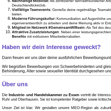
Nachhaltige Mobilität:
Als zertifizierter fahrradfreundlicher 
DeutschlandticketJob.
Vielfältige Teamevents:
Genieße deine regelmäßige Teamaktiv
bieten.
Moderne Führungskultur:
Kommunikation auf Augenhöhe und W
eigenverantwortlich zu arbeiten und deine Meinung aktiv in E
Mitglied im Netzwerk #GemeinsamWIRsein:
Als Teil des de
Attraktive Zusatzleistungen
: Neben einer leistungsgerechten
Benefits
mit exklusiven Mitarbeiterrabatten.
Haben wir dein Interesse geweckt?
Dann freuen wir uns über deine ausführlichen Bewerbungsunt
Wir begrüßen Bewerbungen von Schwerbehinderten und gleich
Behinderung, Alter sowie sexueller Identität durchgesehen un
Über uns
Die
Industrie- und Handelsk
ammer zu Essen
vertritt die Intere
Ruhr und Oberhausen. Sie ist kompetenter Ratgeber sowie kritische
Unser Ziel ist klar: Wir gestalten unsere MEO-Region als zukunf